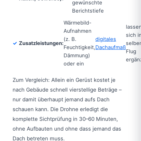
gewünschte
Berichtstiefe
Wärmebild-
lasse
Aufnahmen
sich i
(z. B.
digitales
Zusatzleistungen:
selbe
Feuchtigkeit,
Dachaufmaß
Flug
Dämmung)
ergän
oder ein
Zum Vergleich: Allein ein Gerüst kostet je
nach Gebäude schnell vierstellige Beträge –
nur damit überhaupt jemand aufs Dach
schauen kann. Die Drohne erledigt die
komplette Sichtprüfung in 30–60 Minuten,
ohne Aufbauten und ohne dass jemand das
Dach betreten muss.