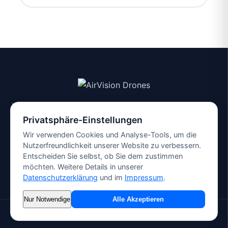
Ihr Drohnendienstleister für PV-Inspektion in Sachsen
& Mitteldeutschland
Privatsphäre-Einstellungen
Impressum
Wir verwenden Cookies und Analyse-Tools, um die
Datenschutz
Nutzerfreundlichkeit unserer Website zu verbessern.
Entscheiden Sie selbst, ob Sie dem zustimmen
Ratgeber
möchten. Weitere Details in unserer
Kontakt
Datenschutzerklärung
und im
Impressum
.
Nur Notwendige
Alle Akzeptieren
© 2026 AirVision Drones. Standort: Wilthen.