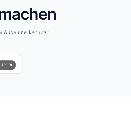
r machen
em Auge unerkennbar.
ld (RGB)