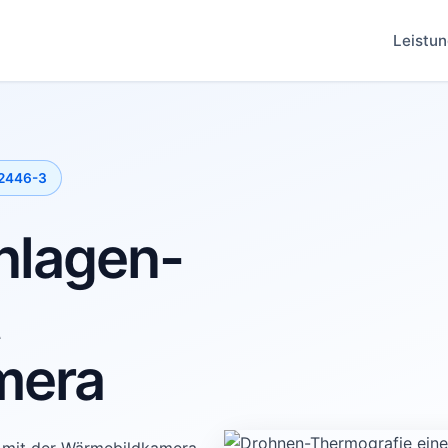
Leistu
62446-3
anlagen-
mera