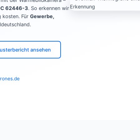
e mit der Wärmebildkamera –
EC 62446-3
. So erkennen wir
g kosten. Für
Gewerbe,
ldeutschland.
usterbericht ansehen
drones.de