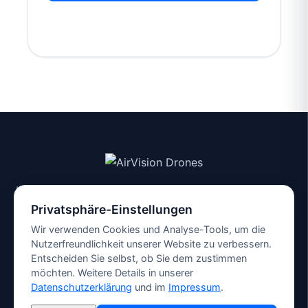
Ihr Drohnendienstleister für PV-Inspektion in Sachsen
& Mitteldeutschland
Privatsphäre-Einstellungen
Impressum
Wir verwenden Cookies und Analyse-Tools, um die
Datenschutz
Nutzerfreundlichkeit unserer Website zu verbessern.
Entscheiden Sie selbst, ob Sie dem zustimmen
Ratgeber
möchten. Weitere Details in unserer
Kontakt
Datenschutzerklärung
und im
Impressum
.